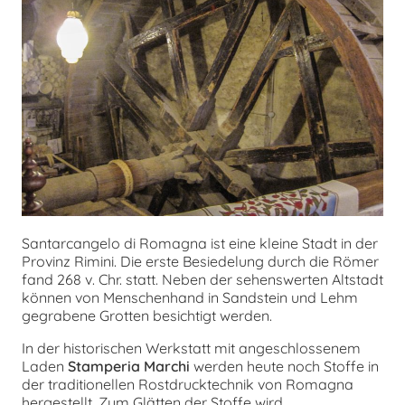
Santarcangelo di Romagna ist eine kleine Stadt in der
Provinz Rimini. Die erste Besiedelung durch die Römer
fand 268 v. Chr. statt. Neben der sehenswerten Altstadt
können von Menschenhand in Sandstein und Lehm
gegrabene Grotten besichtigt werden.
In der historischen Werkstatt mit angeschlossenem
Laden
Stamperia Marchi
werden heute noch Stoffe in
der traditionellen Rostdrucktechnik von Romagna
hergestellt. Zum Glätten der Stoffe wird