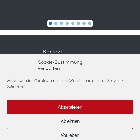
Kontakt
Impressum
Cookie-Zustimmung
verwalten
Datenschutzerklärung
Cookie-Richtlinie (EU)
Wir verwenden Cookies, um unsere Website und unseren Service zu
optimieren.
powered by
Akzeptieren
Ablehnen
Vorlieben