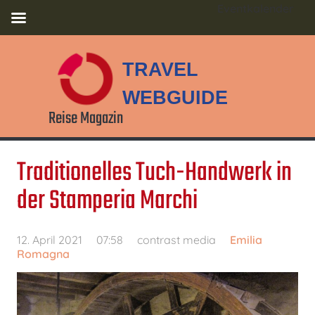
Eventkalender
TRAVEL
WEBGUIDE
Reise Magazin
Traditionelles Tuch-Handwerk in
der Stamperia Marchi
12. April 2021
07:58
contrast media
Emilia
Romagna