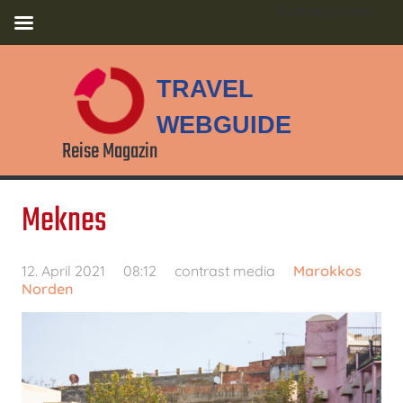
Eventkalender
TRAVEL
WEBGUIDE
Reise Magazin
Meknes
12. April 2021
08:12
contrast media
Marokkos
Norden