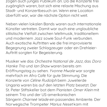
zogen auch junges Publikum an. Da die Konzerte frei
zugänglich waren, bot sich eine relaxte Mischung aus
Stadt- und Konzertbesuch an. Wenn eine Location
überfüllt war, war die nächste Option nicht weit.
Neben vielen lokalen Bands waren auch internationale
Künstler vertreten. Damit war auch eine unglaubliche
stilistische Vielfalt zwischen Weltmusik, traditionellem
und modernem Jazz sowie Soul-Funk verbunden.
Auch exotische Auftritten wie die frei improvisierte
Begegnung zweier Schlagzeuger oder ein Drehleier-
Auftritt sorgten für Begeisterung.
Musiker wie das
Orchestre National de Jazz
, das
Doro
Hanke Trio
und
Ian Shaw
waren bereits am
Eröffnungstag zu sehen.
Yvonne Mwale
war sorgte
mehrfach im Afro Café für gute Stimmung. Die
Konzerte von
Céline Rudolph
beim Juwelierde
Ungaria waren bis auf den letzten Platz besetzt. Der
St. Peter Stiftskeller bot dem Pianisten
Omer Klein
mit
seinem Trio und der US-amerikanischen
Sängerin
Charneé Wade
ein passendes Ambiente. Der
Norwegische Trompeter
Marius Neset
kam mit