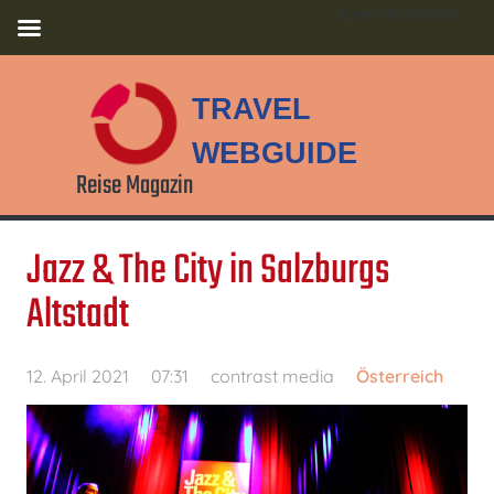
Eventkalender
TRAVEL
WEBGUIDE
Reise Magazin
Jazz & The City in Salzburgs
Altstadt
12. April 2021
07:31
contrast media
Österreich