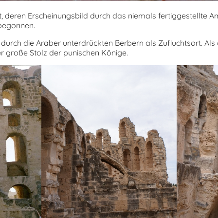
t, deren Erscheinungsbild durch das niemals fertiggestellte A
begonnen.
n durch die Araber unterdrückten Berbern als Zufluchtsort. 
r große Stolz der punischen Könige.