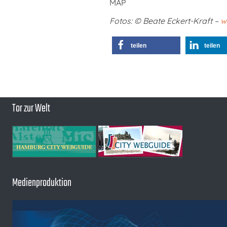
MAP
Fotos: © Beate Eckert-Kraft –
w
teilen
teilen
Tor zur Welt
Medienproduktion