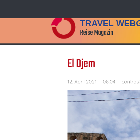
TRAVEL WEB
Reise Magazin
El Djem
12. April 2021
08:04
contras